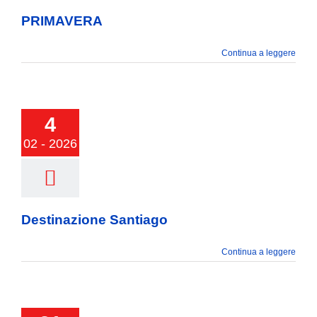
PRIMAVERA
Continua a leggere
stinazione
4
Santiago
02 - 2026
Destinazione Santiago
Continua a leggere
ccoli brutti e