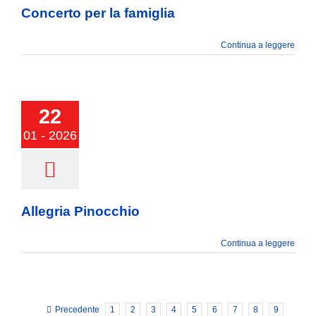
Concerto per la famiglia
Continua a leggere
22
ria Pinocchio
01 - 2026
Allegria Pinocchio
Continua a leggere
Precedente
1
2
3
4
5
6
7
8
9