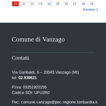
10
11
12
13
14
15
16
17
18
19
Prossimo
Comune di Vanzago
Contatti
Via Garibaldi, 6 – 20043 Vanzago (MI)
tel:
02.939621
P.Iva: 03351920156
Codice SDI: UFU2R0
Pec: comune.vanzago@pec.regione.lombardia.it