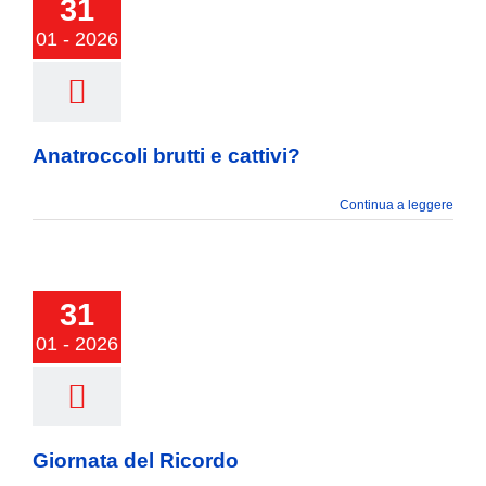
31
cattivi?
01 - 2026
Anatroccoli brutti e cattivi?
Continua a leggere
31
ta del Ricordo
01 - 2026
Giornata del Ricordo