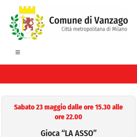
Salta
al
contenuto
Toggle
Navigation
HOME
IL COMUNE
GLI UFFICI
Sabato 23 maggio dalle ore 15.30 alle
ore 22.00
SERVIZI E UTILITA’
Gioca “LA ASSO”
AREE TEMATICHE