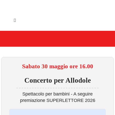
Salta
al
contenuto
Toggle
Navigation
HOME
IL COMUNE
GLI UFFICI
Sabato 30 maggio ore 16.00
SERVIZI E UTILITA’
Concerto per Allodole
AREE TEMATICHE
Spettacolo per bambini - A seguire
premiazione SUPERLETTORE 2026
VIVERE VANZAGO