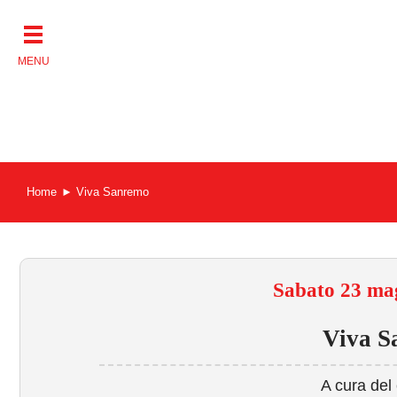
Salta
al
contenuto
Home
Viva Sanremo
Sabato 23 mag
Viva S
A cura del 