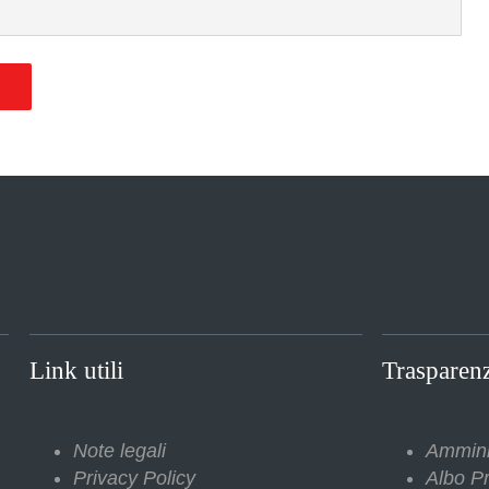
O
Link utili
Trasparen
Note legali
Ammini
Privacy Policy
Albo Pr