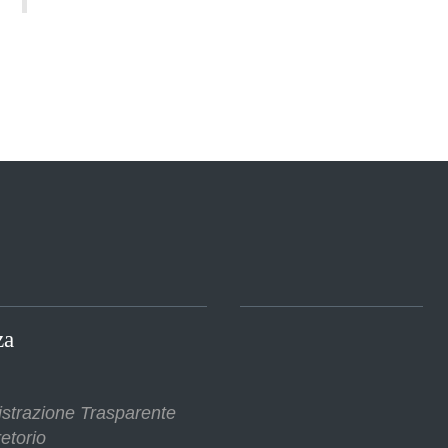
za
strazione Trasparente
etorio