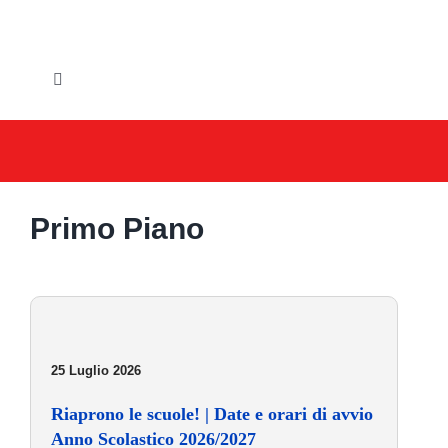
Salta
al
contenuto
Toggle
Navigation
HOME
IL COMUNE
Primo Piano
GLI UFFICI
SERVIZI E UTILITA’
AREE TEMATICHE
25 Luglio 2026
VIVERE VANZAGO
Riaprono le scuole! | Date e orari di avvio
Anno Scolastico 2026/2027