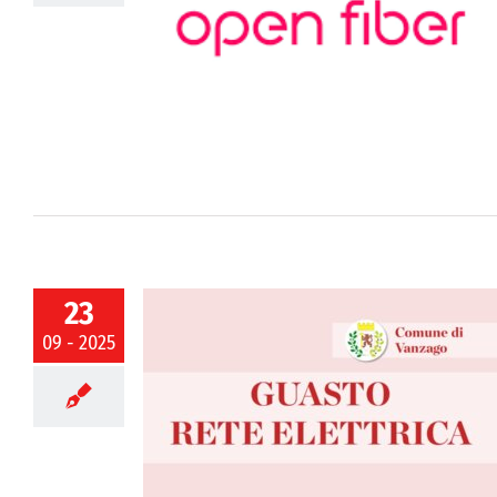
en Fiber per
e un incontro
i della rete
23
09 - 2025
a via Monterosa
mporanea