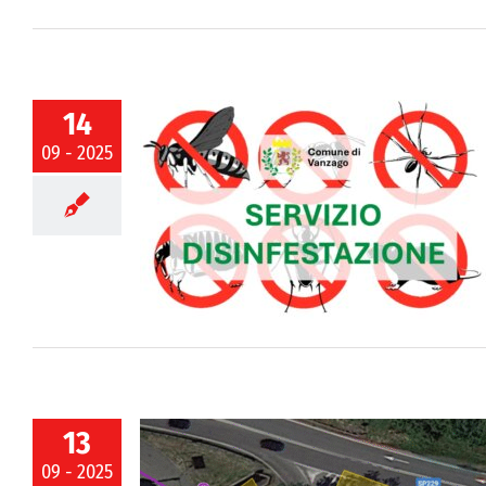
14
09 - 2025
RAMMATO
 | Interventi
embre
13
09 - 2025