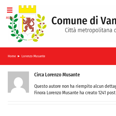
Salta
al
contenuto
Home
Lorenzo Musante
Circa
Lorenzo Musante
Questo autore non ha riempito alcun dettag
Finora Lorenzo Musante ha creato 1241 post 