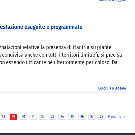
sinfestazione eseguite e programmate
alazioni relative la presenza di ifantria su piante
condivisa anche con tutti i territori limitrofi. Si precisa
on essendo urticante né ulteriormente pericoloso. Da
Continua a leggere
18
19
20
21
22
23
24
25
26
27
28
Prossimo