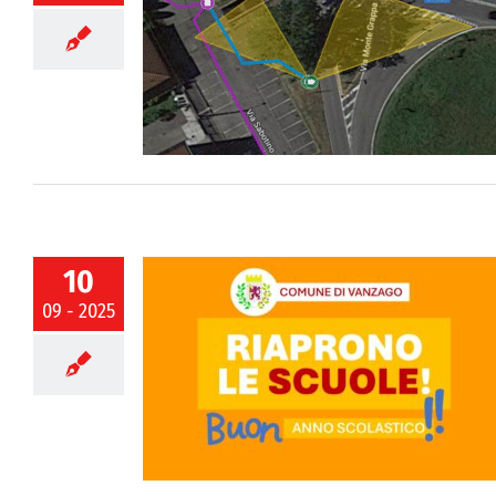
 ottiene co-
e per progetto
10
09 - 2025
scolastico!