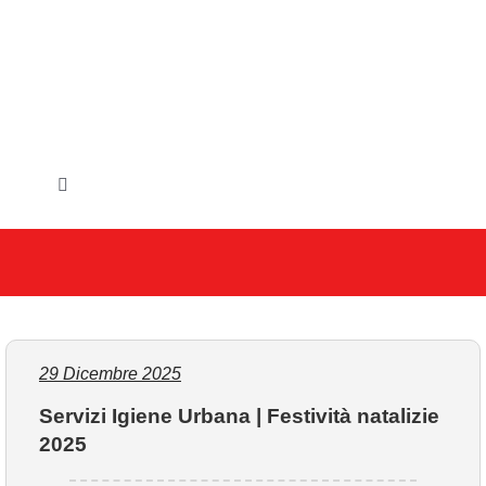
Salta
al
contenuto
Toggle
Navigation
HOME
IL COMUNE
GLI UFFICI
29 Dicembre 2025
Servizi Igiene Urbana | Festività natalizie
SERVIZI E UTILITA’
2025
AREE TEMATICHE