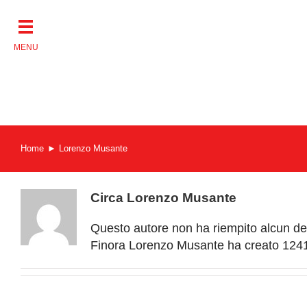
Salta
al
contenuto
Home
Lorenzo Musante
Circa
Lorenzo Musante
Questo autore non ha riempito alcun det
Finora Lorenzo Musante ha creato 1241 