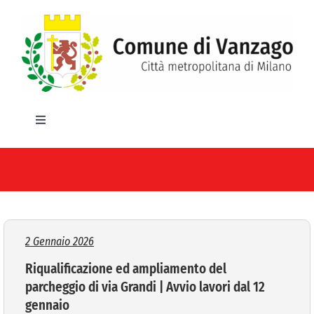
Salta
al
contenuto
Toggle
Navigation
HOME
IL COMUNE
GLI UFFICI
2 Gennaio 2026
Riqualificazione ed ampliamento del
SERVIZI E UTILITA’
parcheggio di via Grandi | Avvio lavori dal 12
gennaio
AREE TEMATICHE