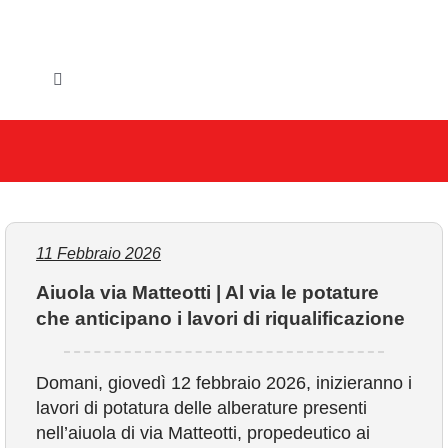
Salta
al
contenuto
Toggle
Navigation
HOME
IL COMUNE
GLI UFFICI
11 Febbraio 2026
Aiuola via Matteotti | Al via le potature
SERVIZI E UTILITA’
che anticipano i lavori di riqualificazione
AREE TEMATICHE
Domani, giovedì 12 febbraio 2026, inizieranno i
lavori di potatura delle alberature presenti
VIVERE VANZAGO
nell’aiuola di via Matteotti, propedeutico ai