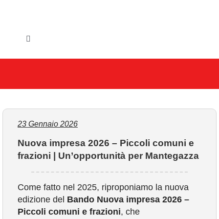
Salta
al
contenuto
Toggle
Navigation
HOME
IL COMUNE
GLI UFFICI
23 Gennaio 2026
Nuova impresa 2026 – Piccoli comuni e
SERVIZI E UTILITA’
frazioni | Un’opportunità per Mantegazza
AREE TEMATICHE
Come fatto nel 2025, riproponiamo la nuova
edizione del
Bando Nuova impresa 2026 –
VIVERE VANZAGO
Piccoli comuni e frazioni
, che