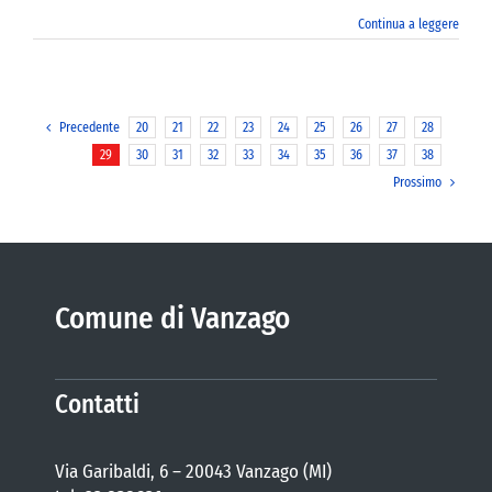
Continua a leggere
Precedente
20
21
22
23
24
25
26
27
28
29
30
31
32
33
34
35
36
37
38
Prossimo
Comune di Vanzago
Contatti
Via Garibaldi, 6 – 20043 Vanzago (MI)