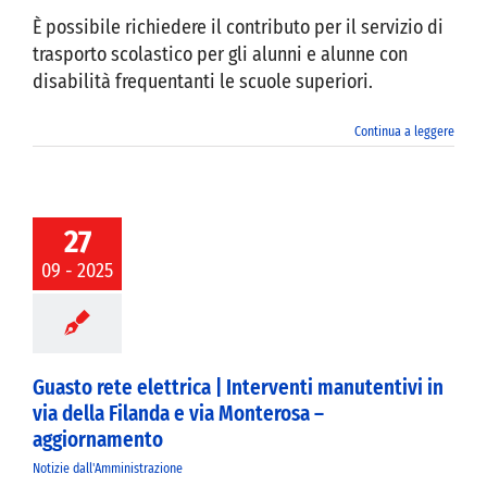
È possibile richiedere il contributo per il servizio di
trasporto scolastico per gli alunni e alunne con
disabilità frequentanti le scuole superiori.
Continua a leggere
rete elettrica |
nti manutentivi
27
della Filanda e
Monterosa –
09 - 2025
iornamento
Guasto rete elettrica | Interventi manutentivi in
via della Filanda e via Monterosa –
aggiornamento
Notizie dall'Amministrazione