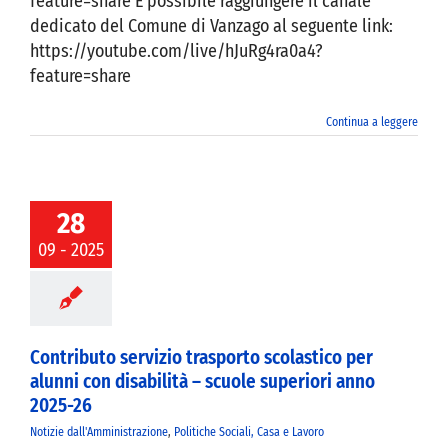
feature=share È possibile raggiungere il canale
dedicato del Comune di Vanzago al seguente link:
https://youtube.com/live/hJuRg4ra0a4?
feature=share
Continua a leggere
ibuto servizio
rto scolastico
 alunni con
28
ilità – scuole
09 - 2025
ori anno 2025-
26
Contributo servizio trasporto scolastico per
alunni con disabilità – scuole superiori anno
2025-26
Notizie dall'Amministrazione
,
Politiche Sociali, Casa e Lavoro