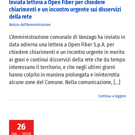
Inviata lettera a Open Fiber per chiedere
chiarimenti e un incontro urgente sui disservizi
della rete
Notizie dall'Amministrazione
L’Amministrazione comunale di Vanzago ha inviato in
data odierna una lettera a Open Fiber S.p.A. per
chiedere chiarimenti e un incontro urgente in merito
ai gravi e continui disservizi della rete che da tempo
interessano il territorio, e che negli ultimi giorni
hanno colpito in maniera prolungata e ininterrotta
alcune zone del Comune. Nella comunicazione, [...]
Continua a leggere
VOCAZIONE
LIO COMUNALE
26
RTEDI’ 30
09 - 2025