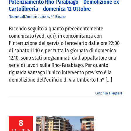
Potenziamento Rho-Parabiago – Demolizione ex-
Cartolibreria – domenica 12 Ottobre
VIVERE VANZAGO
Notizie dall'Amministrazione
,
4° Binario
Facendo seguito a quanto precedentemente
COMUNICAZIONE
comunicato (vedi qui), in concomitanza con
l'interruzione del servizio ferroviario dalle ore 22:00
di sabato 11.10 e per tutta la giornata di domenica
12.10, sono stati programmati dall'appaltatore una
serie di lavori sulla Rho-Parabiago. Per quanto
riguarda Vanzago l'unico intervento previsto è la
demolizione dell’edificio di via Umberto I n° [...]
Continua a leggere
8
10 - 2025
 del Territorio |