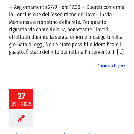
— Aggiornamento 27/9 - ore 17.30 — Duereti conferma
la Conclusione dell’esecuzione dei lavori in via
Monterosa e ripristino della rete. Per quanto
riguarda via cantoniera 17, nonostante i lavori
effettuati durante la serata di ieri e proseguiti nella
giornata di oggi, Non è stato possibile identificare il
guasto. È stato definito domattina l’intervento di [...]
Continua a leggere
 lettera a Open
 per chiedere
27
rimenti e un
ro urgente sui
09 - 2025
vizi della rete