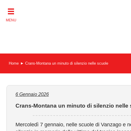
Salta
al
contenuto
Home
Crans-Montana un minuto di silenzio nelle scuole
6 Gennaio 2026
Crans-Montana un minuto di silenzio nelle
Mercoledì 7 gennaio, nelle scuole di Vanzago e ne