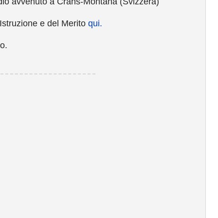
endio avvenuto a Crans-Montana (Svizzera)
 Istruzione e del Merito
qui.
o.