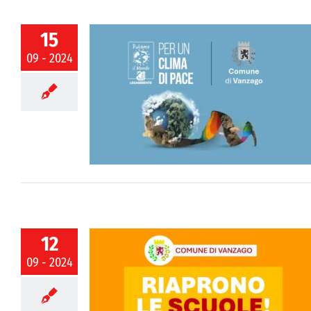
15
09 - 2024
2024 | Una
Vanzago
12
09 - 2024
, buon Anno