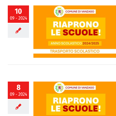
10
09 - 2024
Fermate e orari
20 settembre
8
09 - 2024
ate e orari di
o 2024/2025 –