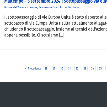
Maltempo – 5 settembre 2024 | Sottopassaggio via euro
Notizie dall'Amministrazione
,
Sicurezza e Controllo del Territorio
Il sottopassoaggio di vie Europa Unita è stato riaperto alle 
sottopasso di via Europa Unita risulta attualmente allagato
chiudendo il sottopassaggio, insieme ai tecnici dell'aziend
appena possibile. Ci scusiamo [...]
Precedente
28
29
30
31
32
33
34
35