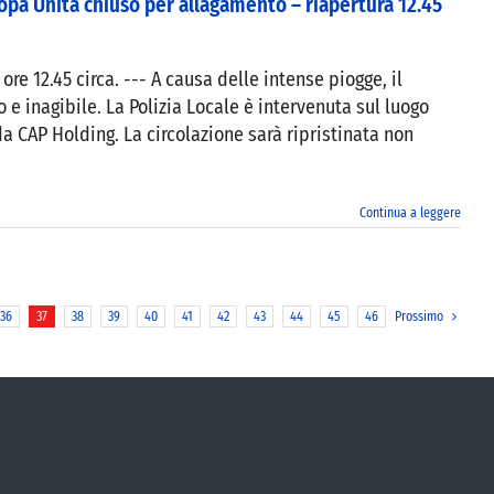
pa Unita chiuso per allagamento – riapertura 12.45
ore 12.45 circa. --- A causa delle intense piogge, il
 e inagibile. La Polizia Locale è intervenuta sul luogo
a CAP Holding. La circolazione sarà ripristinata non
Continua a leggere
36
37
38
39
40
41
42
43
44
45
46
Prossimo