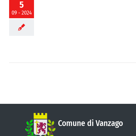
europa Unita
5
o – riapertura
09 - 2024
Comune di Vanzago