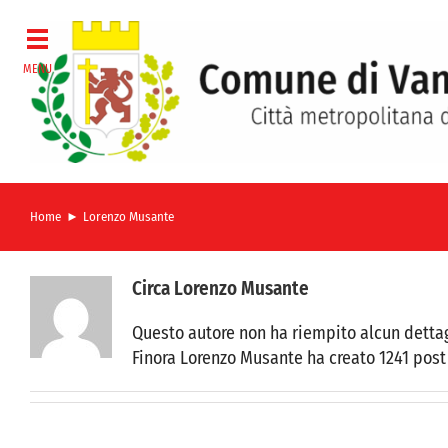
Salta
al
contenuto
Home
Lorenzo Musante
Circa
Lorenzo Musante
Questo autore non ha riempito alcun dettag
Finora Lorenzo Musante ha creato 1241 post 