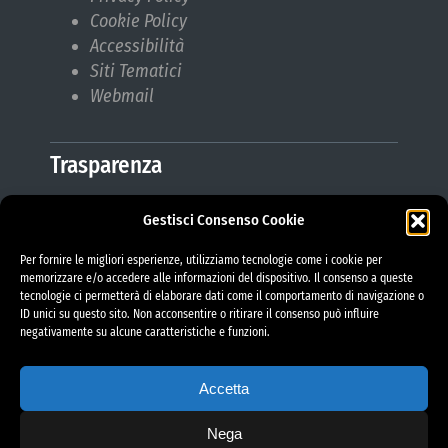
Cookie Policy
Accessibilità
Siti Tematici
Webmail
Trasparenza
Gestisci Consenso Cookie
Amministrazione Trasparente
Albo Pretorio
Per fornire le migliori esperienze, utilizziamo tecnologie come i cookie per
Bilanci
memorizzare e/o accedere alle informazioni del dispositivo. Il consenso a queste
tecnologie ci permetterà di elaborare dati come il comportamento di navigazione o
Bandi di gara
ID unici su questo sito. Non acconsentire o ritirare il consenso può influire
Pubblicazioni di Matrimonio
negativamente su alcune caratteristiche e funzioni.
Responsabile protezione dati (RPD)
Accetta
Nega