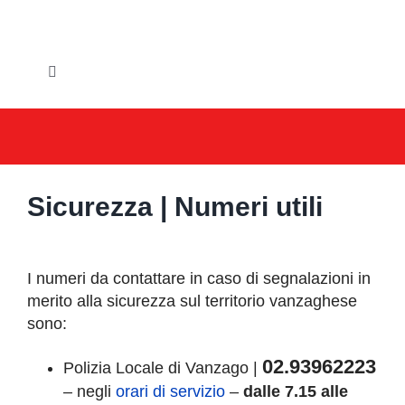
Salta
al
contenuto
Toggle
Navigation
HOME
IL COMUNE
Sicurezza | Numeri utili
GLI UFFICI
SERVIZI E UTILITA’
I numeri da contattare in caso di segnalazioni in
merito alla sicurezza sul territorio vanzaghese
AREE TEMATICHE
sono:
02.93962223
Polizia Locale di Vanzago |
VIVERE VANZAGO
– negli
orari di servizio
–
dalle 7.15 alle