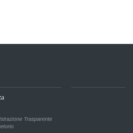
za
strazione Trasparente
etorio