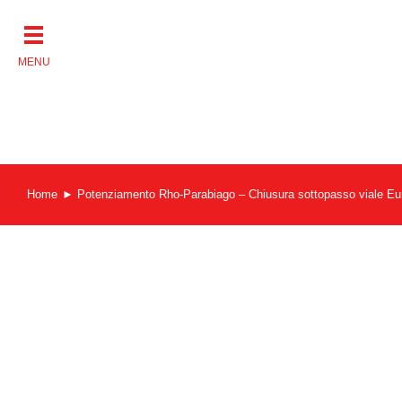
Salta
al
contenuto
Home
Potenziamento Rho-Parabiago – Chiusura sottopasso viale Eu