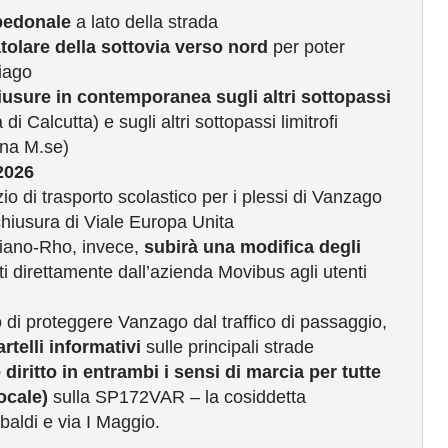
opedonale
a lato della strada
tolare della sottovia verso nord
per poter
biago
iusure in contemporanea sugli altri sottopassi
 Calcutta) e sugli altri sottopassi limitrofi
na M.se)
2026
zio di trasporto scolastico per i plessi di Vanzago
chiusura di Viale Europa Unita
iano-Rho, invece,
subirà una modifica degli
 direttamente dall’azienda Movibus agli utenti
di proteggere Vanzago dal traffico di passaggio,
artelli informativi
sulle principali strade
 diritto in entrambi i sensi di marcia per tutte
locale)
sulla SP172VAR – la cosiddetta
baldi e via I Maggio.