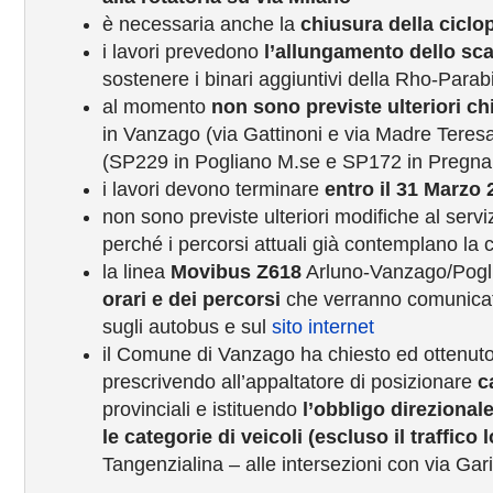
è necessaria anche la
chiusura della cicl
i lavori prevedono
l’allungamento dello sca
sostenere i binari aggiuntivi della Rho-Para
al momento
non sono previste ulteriori ch
in Vanzago (via Gattinoni e via Madre Teresa di
(SP229 in Pogliano M.se e SP172 in Pregna
i lavori devono terminare
entro il 31 Marzo 
non sono previste ulteriori modifiche al servi
perché i percorsi attuali già contemplano la 
la linea
Movibus Z618
Arluno-Vanzago/Pogl
orari e dei percorsi
che verranno comunicati
sugli autobus e sul
sito internet
il Comune di Vanzago ha chiesto ed ottenuto 
prescrivendo all’appaltatore di posizionare
c
provinciali e istituendo
l’obbligo direzionale
le categorie di veicoli (escluso il traffico 
Tangenzialina – alle intersezioni con via Gari