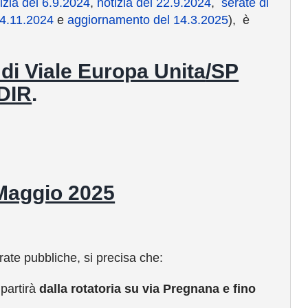
izia del 6.9.2024
,
notizia del 22.9.2024
,
serate di
24.11.2024
e
aggiornamento del 14.3.2025
), è
di Viale Europa Unita
/SP
DIR
.
Maggio 2025
ate pubbliche, si precisa che:
partirà
dalla rotatoria su via Pregnana e fino