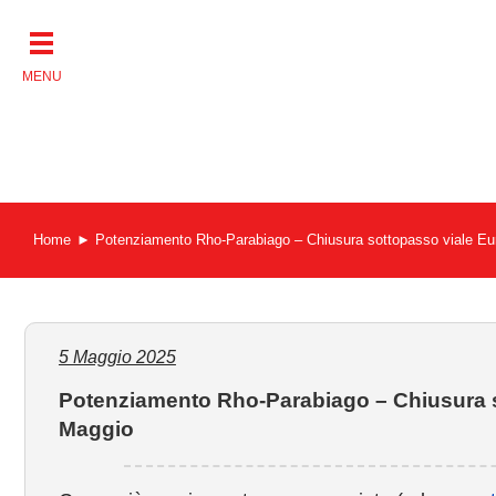
Salta
al
contenuto
Home
Potenziamento Rho-Parabiago – Chiusura sottopasso viale Eu
5 Maggio 2025
Potenziamento Rho-Parabiago – Chiusura s
Maggio