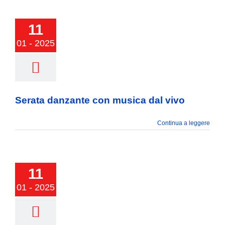
11
01 - 2025
 danzante con
ca dal vivo
Serata danzante con musica dal vivo
Continua a leggere
11
01 - 2025
R TOMBOLA!