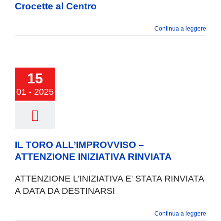
Crocette al Centro
VIVERE VANZAGO
Continua a leggere
COMUNICAZIONE
15
IL TORO
MPROVVISO –
01 - 2025
TENZIONE
NIZIATIVA
INVIATA
IL TORO ALL’IMPROVVISO –
ATTENZIONE INIZIATIVA RINVIATA
ATTENZIONE L'INIZIATIVA E' STATA RINVIATA
A DATA DA DESTINARSI
Continua a leggere