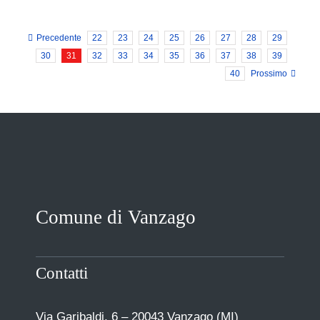
Precedente
22
23
24
25
26
27
28
29
30
31
32
33
34
35
36
37
38
39
40
Prossimo
Comune di Vanzago
Contatti
Via Garibaldi, 6 – 20043 Vanzago (MI)