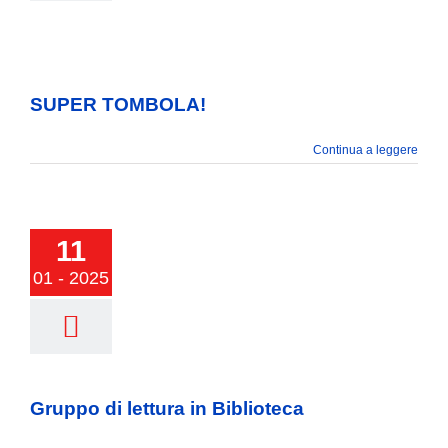
SUPER TOMBOLA!
Continua a leggere
11
01 - 2025
 di lettura in
iblioteca
Gruppo di lettura in Biblioteca