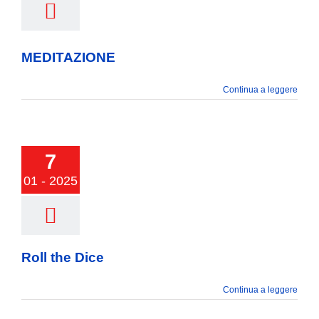
ITAZIONE
MEDITAZIONE
Continua a leggere
7
01 - 2025
l the Dice
Roll the Dice
Continua a leggere