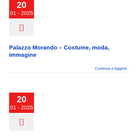
20
01 - 2025
zo Morando –
ume, moda,
mmagine
Palazzo Morando – Costume, moda,
immagine
Continua a leggere
20
01 - 2025
 LORENZO,
ROLE PER