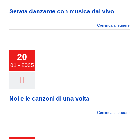
Serata danzante con musica dal vivo
Continua a leggere
20
01 - 2025
 le canzoni di
na volta
Noi e le canzoni di una volta
Continua a leggere