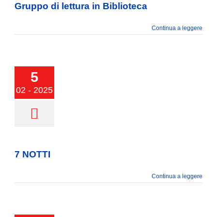
Gruppo di lettura in Biblioteca
VIVERE VANZAGO
Continua a leggere
COMUNICAZIONE
5
02 - 2025
7 NOTTI
7 NOTTI
Continua a leggere