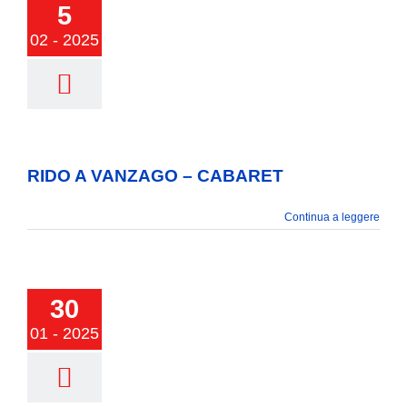
5
02 - 2025
A VANZAGO –
ABARET
RIDO A VANZAGO – CABARET
Continua a leggere
30
01 - 2025
l the Dice