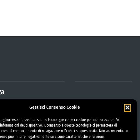
za
Gestisci Consenso Cookie
trazione Trasparente
e migliori esperienze, utilizziamo tecnologie come i cookie per memorizzare e/o
etorio
informazioni del dispositivo. Il consenso a queste tecnologie ci permetterà di
i come il comportamento di navigazione o ID unici su questo sito. Non acconsentire o
nsenso può influire negativamente su alcune caratteristiche e funzioni.
i gara