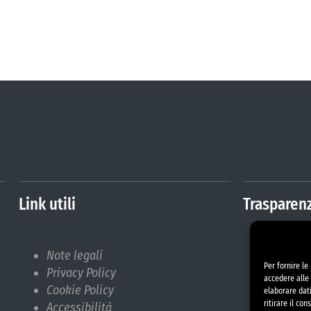
Link utili
Trasparen
Note legali
Amminis
Per fornire l
Privacy Policy
Albo Pr
accedere alle 
Cookie Policy
Bilanci
elaborare dat
ritirare il co
Accessibilità
Bandi d