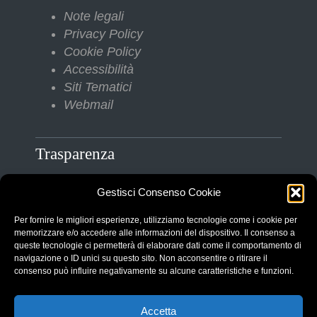
Note legali
Privacy Policy
Cookie Policy
Accessibilità
Siti Tematici
Webmail
Trasparenza
Gestisci Consenso Cookie
Amministrazione Trasparente
Albo Pretorio
Per fornire le migliori esperienze, utilizziamo tecnologie come i cookie per
Bilanci
memorizzare e/o accedere alle informazioni del dispositivo. Il consenso a
queste tecnologie ci permetterà di elaborare dati come il comportamento di
Bandi di gara
navigazione o ID unici su questo sito. Non acconsentire o ritirare il
Pubblicazioni di Matrimonio
consenso può influire negativamente su alcune caratteristiche e funzioni.
Responsabile protezione dati (RPD)
Accetta