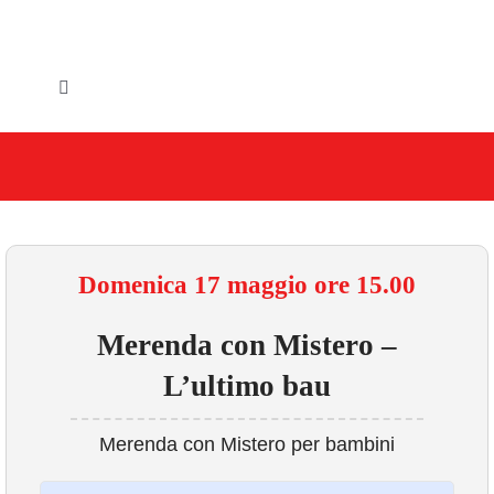
Salta
al
contenuto
Toggle
Navigation
HOME
IL COMUNE
GLI UFFICI
Domenica 17 maggio ore 15.00
SERVIZI E UTILITA’
Merenda con Mistero –
L’ultimo bau
AREE TEMATICHE
Merenda con Mistero per bambini
VIVERE VANZAGO