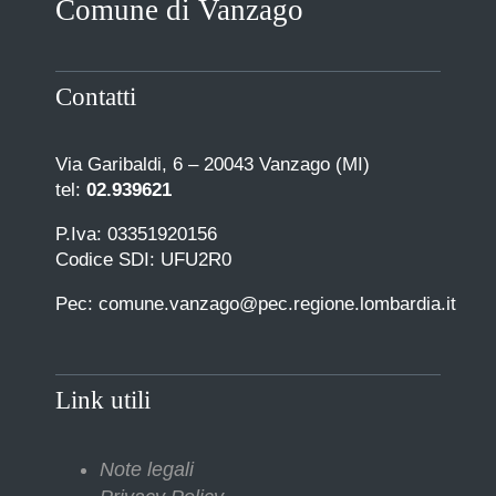
Comune di Vanzago
COMUNICAZIONE
Contatti
Via Garibaldi, 6 – 20043 Vanzago (MI)
tel:
02.939621
P.Iva: 03351920156
Codice SDI: UFU2R0
Pec: comune.vanzago@pec.regione.lombardia.it
Link utili
Note legali