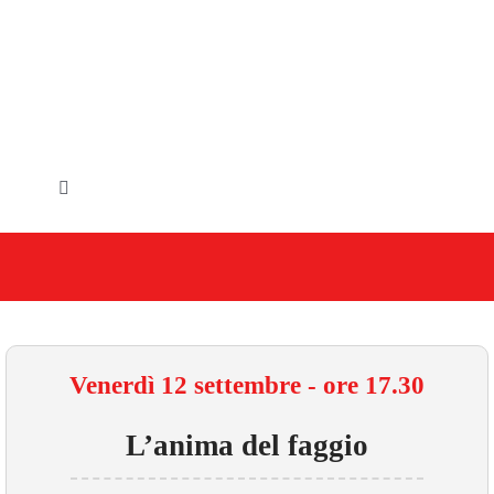
Salta
al
contenuto
Toggle
Navigation
HOME
IL COMUNE
GLI UFFICI
Venerdì 12 settembre - ore 17.30
SERVIZI E UTILITA’
L’anima del faggio
AREE TEMATICHE