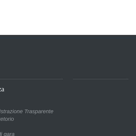
za
strazione Trasparente
etorio
i gara