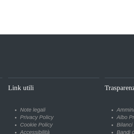
Link utili
Trasparen
Note legali
Ammini
Privacy Policy
Albo Pr
Cookie Policy
Bilanci
Accessibilità
Bandi d