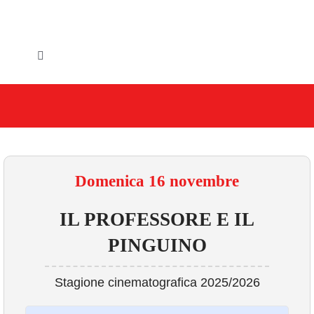
Salta
al
contenuto
Toggle
Navigation
HOME
IL COMUNE
GLI UFFICI
Domenica 16 novembre
SERVIZI E UTILITA’
IL PROFESSORE E IL
PINGUINO
AREE TEMATICHE
Stagione cinematografica 2025/2026
VIVERE VANZAGO