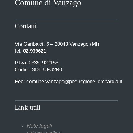
Comune di Vanzago
COMUNICAZIONE
Contatti
Via Garibaldi, 6 – 20043 Vanzago (MI)
tel:
02.939621
P.Iva: 03351920156
Codice SDI: UFU2R0
Pec: comune.vanzago@pec.regione.lombardia.it
Link utili
Note legali