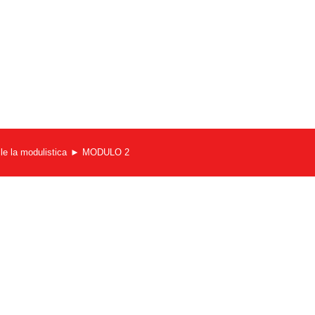
le la modulistica
MODULO 2