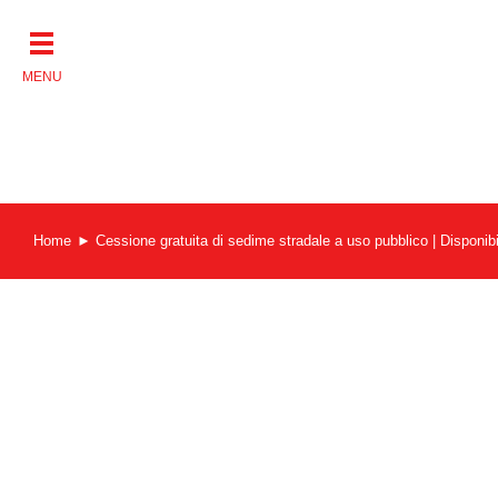
Salta
al
contenuto
Home
Cessione gratuita di sedime stradale a uso pubblico | Disponibi