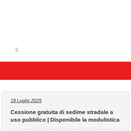
Salta
al
contenuto
Toggle
Navigation
HOME
IL COMUNE
GLI UFFICI
18 Luglio 2025
Cessione gratuita di sedime stradale a
SERVIZI E UTILITA’
uso pubblico | Disponibile la modulistica
AREE TEMATICHE