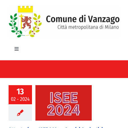
Salta
al
contenuto
Toggle
Navigation
HOME
IL COMUNE
13
GLI UFFICI
02 - 2024
zione ISEE 2024
izi Scolastici e
SERVIZI E UTILITA’
ntro Estivo
AREE TEMATICHE