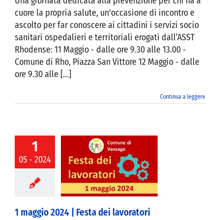
Una giornata dedicata alla prevenzione per chi ha a
cuore la propria salute, un'occasione di incontro e
ascolto per far conoscere ai cittadini i servizi socio
sanitari ospedalieri e territoriali erogati dall’ASST
Rhodense: 11 Maggio - dalle ore 9.30 alle 13.00 -
Comune di Rho, Piazza San Vittore 12 Maggio - dalle
ore 9.30 alle [...]
Continua a leggere
1
05 - 2024
io 2024 | Festa
 lavoratori
1 maggio 2024 | Festa dei lavoratori