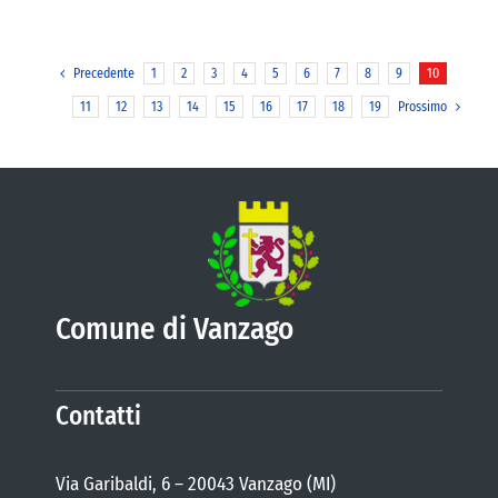
Precedente
1
2
3
4
5
6
7
8
9
10
11
12
13
14
15
16
17
18
19
Prossimo
Comune di Vanzago
Contatti
Via Garibaldi, 6 – 20043 Vanzago (MI)