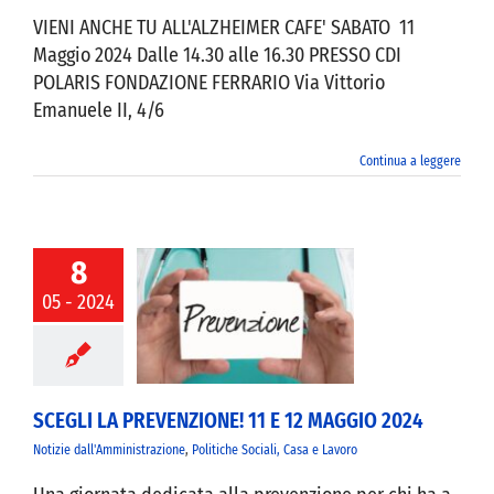
VIENI ANCHE TU ALL'ALZHEIMER CAFE' SABATO 11
Maggio 2024 Dalle 14.30 alle 16.30 PRESSO CDI
POLARIS FONDAZIONE FERRARIO Via Vittorio
Emanuele II, 4/6
Continua a leggere
8
05 - 2024
CEGLI LA
ZIONE! 11 E 12
GGIO 2024
SCEGLI LA PREVENZIONE! 11 E 12 MAGGIO 2024
Notizie dall'Amministrazione
,
Politiche Sociali, Casa e Lavoro