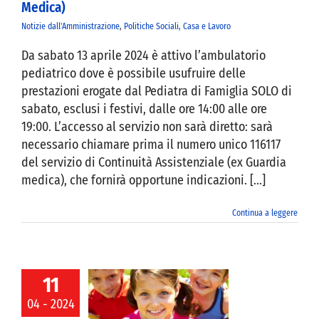
Medica)
Notizie dall'Amministrazione
,
Politiche Sociali, Casa e Lavoro
Da sabato 13 aprile 2024 è attivo l’ambulatorio
pediatrico dove è possibile usufruire delle
prestazioni erogate dal Pediatra di Famiglia SOLO di
sabato, esclusi i festivi, dalle ore 14:00 alle ore
19:00. L’accesso al servizio non sarà diretto: sarà
necessario chiamare prima il numero unico 116117
del servizio di Continuità Assistenziale (ex Guardia
medica), che fornirà opportune indicazioni. [...]
Continua a leggere
11
Dote Sport BIS
04 - 2024
no Sportivo