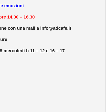
le emozioni
re 14.30 – 16.30
one con una mail a i
nfo@adcafe.it
ure
98
mercoledì h 11 – 12 e 16 – 17