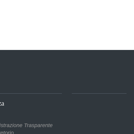
za
strazione Trasparente
etorio