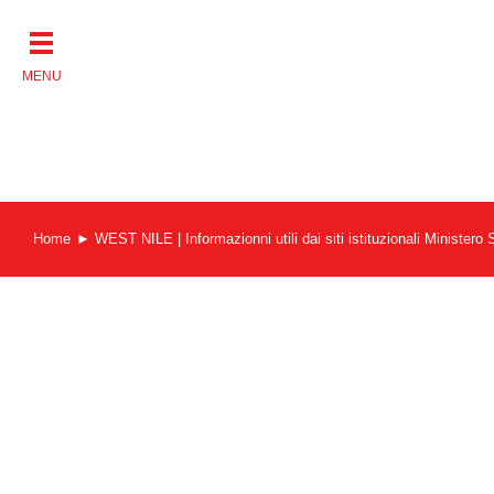
Salta
al
contenuto
Home
WEST NILE | Informazionni utili dai siti istituzionali Ministe