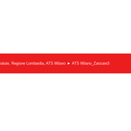
ro Salute, Regione Lombardia, ATS Milano
ATS Milano_Zanzare3