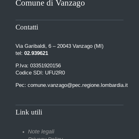
Comune di Vanzago
COMUNICAZIONE
Contatti
Via Garibaldi, 6 – 20043 Vanzago (MI)
tel:
02.939621
P.Iva: 03351920156
Codice SDI: UFU2R0
Pec: comune.vanzago@pec.regione.lombardia.it
Link utili
Note legali