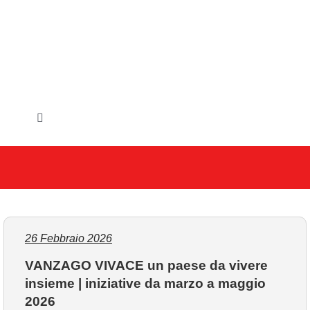
Salta
al
contenuto
Toggle
Navigation
HOME
IL COMUNE
GLI UFFICI
26 Febbraio 2026
VANZAGO VIVACE un paese da vivere
SERVIZI E UTILITA’
insieme | iniziative da marzo a maggio
2026
AREE TEMATICHE