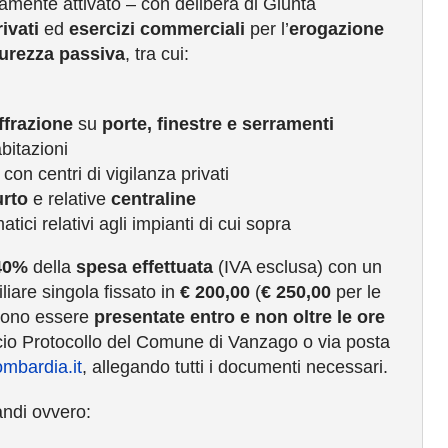
mente attivato – con delibera di Giunta
rivati
ed
esercizi commerciali
per l’
erogazione
icurezza passiva
, tra cui:
ffrazione
su
porte, finestre e serramenti
bitazioni
 con centri di vigilanza privati
urto
e relative
centraline
atici relativi agli impianti di cui sopra
40%
della
spesa effettuata
(IVA esclusa) con un
iare singola fissato in
€ 200
,00
(
€ 250,00
per le
ono essere
presentate entro e non oltre le ore
icio Protocollo del Comune di Vanzago o via posta
mbardia.it
, allegando tutti i documenti necessari.
bandi ovvero: