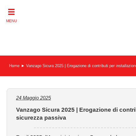
Salta
al
contenuto
Home
Vanzago Sicura 2025 | Erogazione di contributi per installazion
24 Maggio 2025
Vanzago Sicura 2025 | Erogazione di contribu
sicurezza passiva