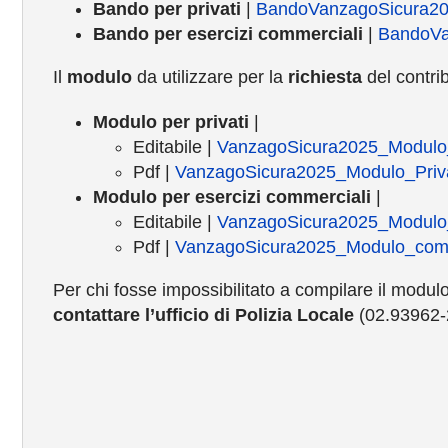
Bando per privati
|
BandoVanzagoSicura202
Bando per esercizi commerciali
|
BandoVa
Il
modulo
da utilizzare per la
richiesta
del contrib
Modulo per privati
|
Editabile |
VanzagoSicura2025_Modulo_
Pdf |
VanzagoSicura2025_Modulo_Priva
Modulo per esercizi commerciali
|
Editabile |
VanzagoSicura2025_Modulo
Pdf |
VanzagoSicura2025_Modulo_comm
Per chi fosse impossibilitato a compilare il modul
contattare l’ufficio di Polizia Locale
(02.93962-