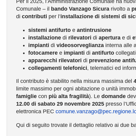
Per il 2025, l’Amministrazione Comunale ha nuova
Comunale – il
bando Vanzago Sicura
rivolto a
p
di
contributi
per l’
installazione di sistemi di s
sistemi
antifurto
e
antintrusione
installazione
di
rilevatori
di
apertura
e di
e
impianti
di
videosorveglianza
interna alle a
fotocamere
e
impianti
di
antifurto
collegati
apparecchi
rilevatori
di
prevenzione
antif
collegamenti telefonici
, telematici ed inform
Il contributo è stabilito nella misura massima del
limite massimo per ogni abitazione o unità immobil
famiglie
con
più alta fragilità
). Le
domande
dev
12.00 di sabato 29 novembre 2025
presso l’Uff
elettronica PEC
comune.vanzago@pec.regione.lo
Qui di seguito trovate il dettaglio relativo ai due 