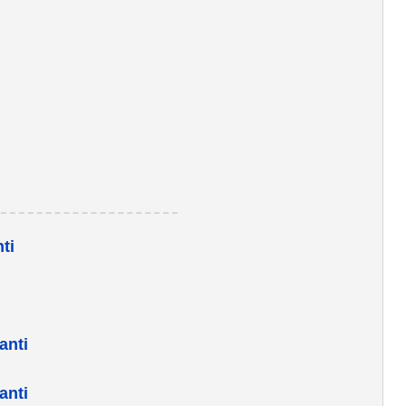
ti
anti
anti