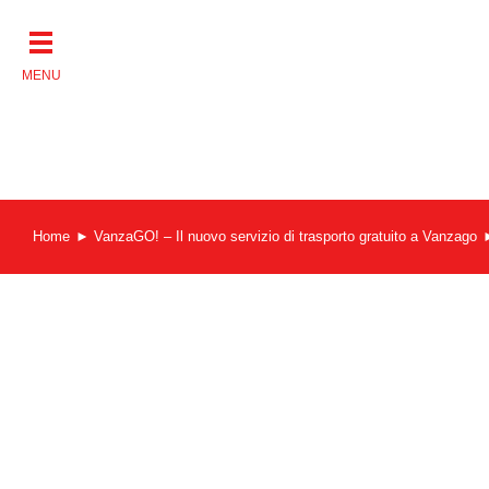
Salta
al
contenuto
Home
VanzaGO! – Il nuovo servizio di trasporto gratuito a Vanzago