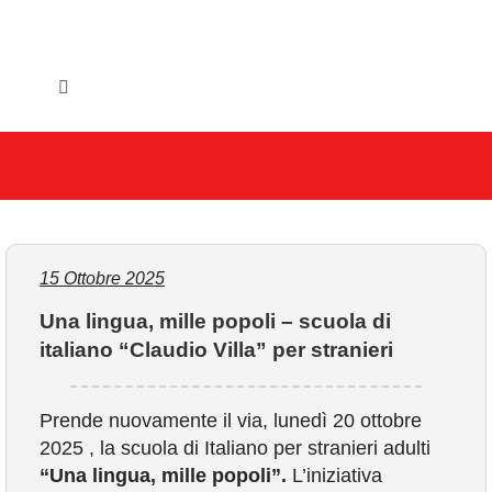
Salta
al
contenuto
Toggle
Navigation
HOME
IL COMUNE
GLI UFFICI
15 Ottobre 2025
Una lingua, mille popoli – scuola di
SERVIZI E UTILITA’
italiano “Claudio Villa” per stranieri
AREE TEMATICHE
Prende nuovamente il via, lunedì 20 ottobre
2025 , la scuola di Italiano per stranieri adulti
VIVERE VANZAGO
“Una lingua, mille popoli”.
L’iniziativa