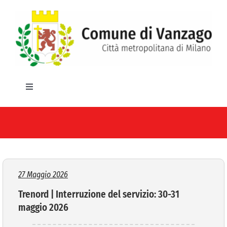
Salta
al
contenuto
Toggle
Navigation
HOME
IL COMUNE
GLI UFFICI
27 Maggio 2026
Trenord | Interruzione del servizio: 30-31
SERVIZI E UTILITA’
maggio 2026
AREE TEMATICHE