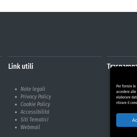
Link utili
Trasparen
Per fornire l
Note legali
Amminis
accedere alle 
Privacy Policy
Albo Pr
elaborare dat
ritirare il co
Cookie Policy
Bilanci
Accessibilità
Bandi d
Siti Tematici
Pubblic
Ac
Webmail
Respons