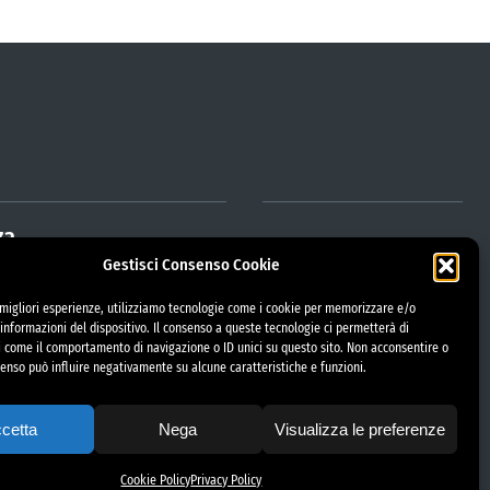
za
Gestisci Consenso Cookie
e migliori esperienze, utilizziamo tecnologie come i cookie per memorizzare e/o
trazione Trasparente
informazioni del dispositivo. Il consenso a queste tecnologie ci permetterà di
etorio
i come il comportamento di navigazione o ID unici su questo sito. Non acconsentire o
nsenso può influire negativamente su alcune caratteristiche e funzioni.
i gara
azioni di Matrimonio
project by fantanet
cetta
Nega
Visualizza le preferenze
abile protezione dati (RPD)
Cookie Policy
Privacy Policy