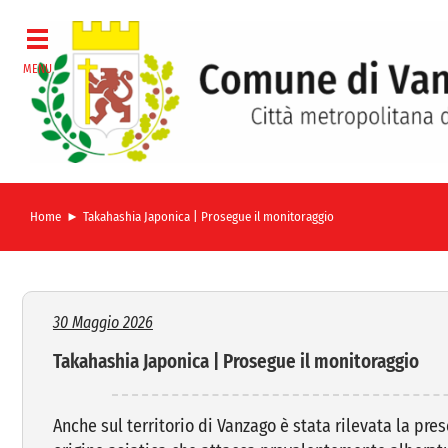
Salta
al
contenuto
Home
Takahashia Japonica | Prosegue il monitoraggio
30 Maggio 2026
Takahashia Japonica | Prosegue il monitoraggio
Anche sul territorio di Vanzago è stata rilevata la pre