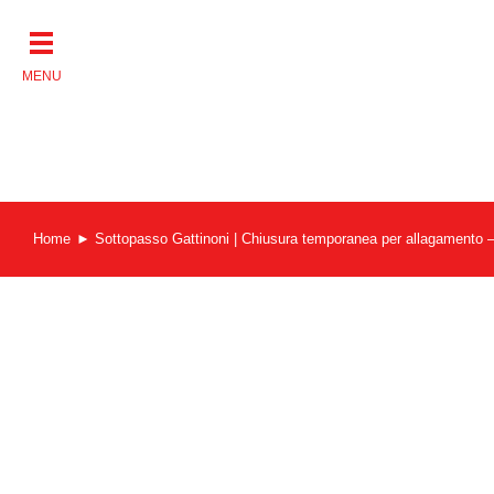
Salta
al
contenuto
Home
Sottopasso Gattinoni | Chiusura temporanea per allagamen