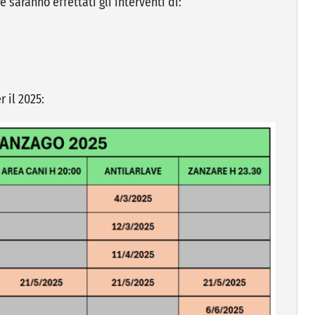
e saranno effettati gli interventi di:
 il 2025: