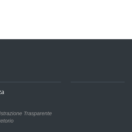
za
strazione Trasparente
etorio