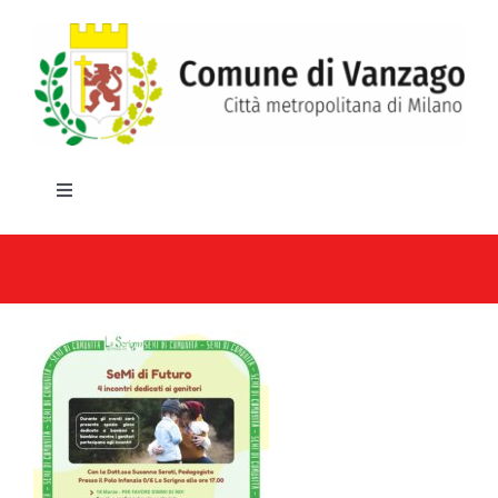
Salta
al
contenuto
Toggle
Navigation
HOME
IL COMUNE
GLI UFFICI
SERVIZI E UTILITA’
AREE TEMATICHE