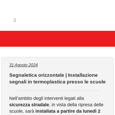
Salta
al
contenuto
Toggle
Navigation
HOME
IL COMUNE
GLI UFFICI
31 Agosto 2024
Segnaletica orizzontale | Installazione
SERVIZI E UTILITA’
segnali in termoplastica presso le scuole
AREE TEMATICHE
Nell’ambito degli interventi legati alla
sicurezza stradale
, in vista della ripresa delle
VIVERE VANZAGO
scuole, sarà
installata
a partire da lunedì 2