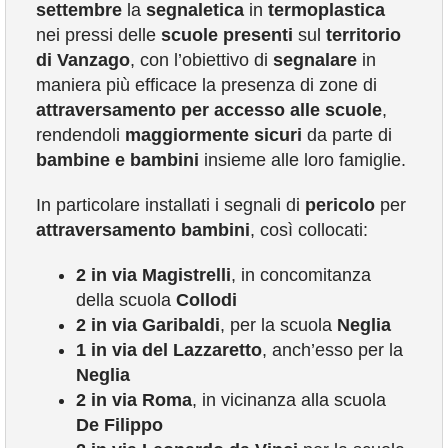
settembre
la
segnaletica
in
termoplastica
COMUNICAZIONE
nei pressi delle
scuole
presenti
sul
territorio
di Vanzago
, con l’obiettivo di
segnalare
in
maniera più efficace la presenza di zone di
attraversamento per accesso alle scuole
,
rendendoli
maggiormente sicuri
da parte di
bambine e bambini
insieme alle loro famiglie.
In particolare installati i segnali di
pericolo
per
attraversamento bambini
, così collocati:
2 in via Magistrelli
, in concomitanza
della scuola
Collodi
2 in via Garibaldi
, per la scuola
Neglia
1 in via del Lazzaretto
, anch’esso per la
Neglia
2 in via Roma
, in vicinanza alla scuola
De Filippo