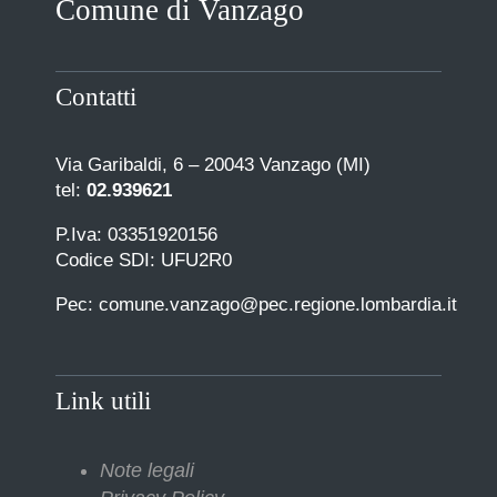
Comune di Vanzago
COMUNICAZIONE
Contatti
Via Garibaldi, 6 – 20043 Vanzago (MI)
tel:
02.939621
P.Iva: 03351920156
Codice SDI: UFU2R0
Pec: comune.vanzago@pec.regione.lombardia.it
Link utili
Note legali