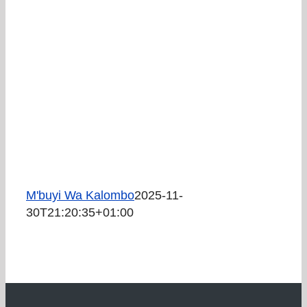
SERVIZI E UTILITA’
AREE TEMATICHE
VIVERE VANZAGO
COMUNICAZIONE
M'buyi Wa Kalombo
2025-11-
30T21:20:35+01:00