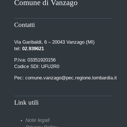
Comune di Vanzago
COMUNICAZIONE
Contatti
Via Garibaldi, 6 – 20043 Vanzago (MI)
tel:
02.939621
P.Iva: 03351920156
Codice SDI: UFU2R0
Pec: comune.vanzago@pec.regione.lombardia.it
Link utili
Note legali