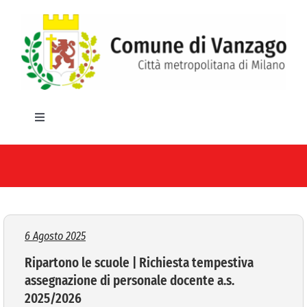
Salta
al
contenuto
Toggle
Navigation
HOME
IL COMUNE
GLI UFFICI
6 Agosto 2025
Ripartono le scuole | Richiesta tempestiva
SERVIZI E UTILITA’
assegnazione di personale docente a.s.
2025/2026
AREE TEMATICHE