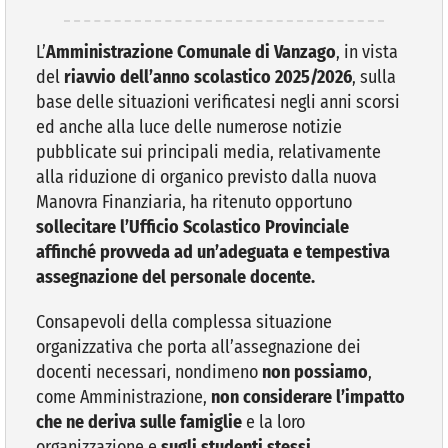
VIVERE VANZAGO
L’
Amministrazione Comunale di Vanzago
, in vista
del
riavvio dell’anno scolastico 2025/2026
, sulla
base delle situazioni verificatesi negli anni scorsi
COMUNICAZIONE
ed anche alla luce delle numerose notizie
pubblicate sui principali media, relativamente
alla riduzione di organico previsto dalla nuova
Manovra Finanziaria, ha ritenuto opportuno
sollecitare l’Ufficio Scolastico Provinciale
affinché provveda ad un’adeguata e tempestiva
assegnazione del personale docente.
Consapevoli della complessa situazione
organizzativa che porta all’assegnazione dei
docenti necessari, nondimeno
non possiamo
,
come Amministrazione,
non considerare l’impatto
che ne deriva sulle famiglie
e la loro
organizzazione e
sugli studenti stessi.