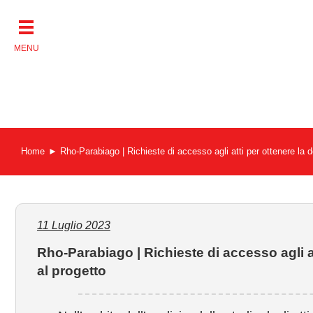
Salta
al
contenuto
Home
Rho-Parabiago | Richieste di accesso agli atti per ottenere la 
11 Luglio 2023
Rho-Parabiago | Richieste di accesso agli a
al progetto