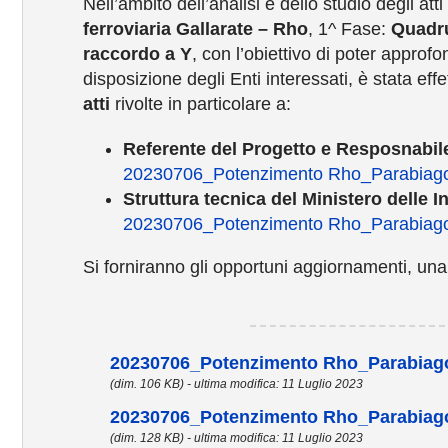
Nell’ambito dell’analisi e dello studio degli atti l
ferroviaria Gallarate – Rho
, 1^ Fase:
Quadru
raccordo a Y
, con l’obiettivo di poter appro
disposizione degli Enti interessati, è stata ef
atti
rivolte in particolare a:
Referente del Progetto e Resposnabil
20230706_Potenzimento Rho_Parabiago
Struttura tecnica del Ministero delle In
20230706_Potenzimento Rho_Parabiago_
Si forniranno gli opportuni aggiornamenti, una vo
20230706_Potenzimento Rho_Parabiago
(dim. 106 KB) - ultima modifica: 11 Luglio 2023
20230706_Potenzimento Rho_Parabiago
(dim. 128 KB) - ultima modifica: 11 Luglio 2023