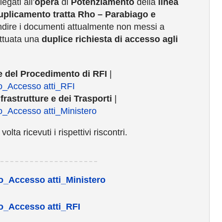
egati all’
opera
di
Potenziamento
della
linea
plicamento tratta Rho – Parabiago e
fondire i documenti attualmente non messi a
fettuata una
duplice richiesta di accesso agli
e del Procedimento di RFI
|
_Accesso atti_RFI
frastrutture e dei Trasporti
|
Accesso atti_Ministero
lta ricevuti i rispettivi riscontri.
_Accesso atti_Ministero
_Accesso atti_RFI